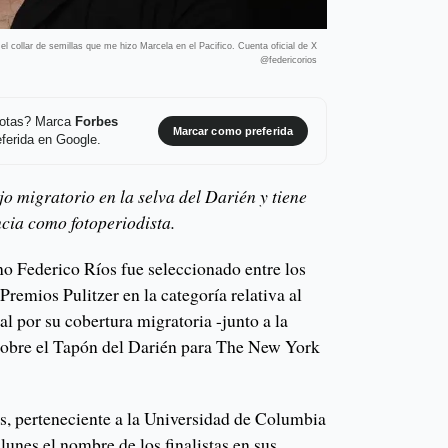
collar de semillas que me hizo Marcela en el Pacifico. Cuenta oficial de X
@federicorios
 notas? Marca
Forbes
Marcar como preferida
ferida en Google.
o migratorio en la selva del Darién y tiene
cia como fotoperiodista.
no Federico Ríos fue seleccionado entre los
s Premios Pulitzer en la categoría relativa al
al por su cobertura migratoria -junto a la
 sobre el Tapón del Darién para The New York
es, perteneciente a la Universidad de Columbia
lunes el nombre de los finalistas en sus