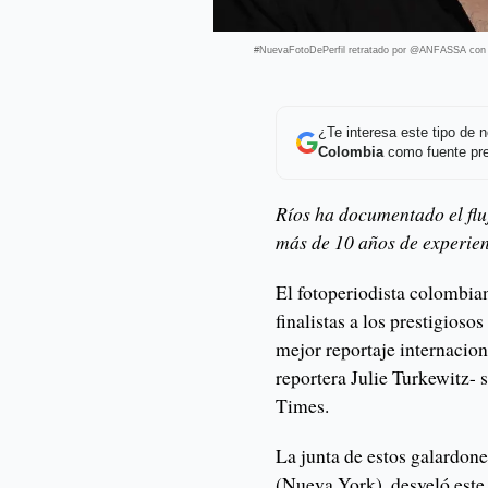
#NuevaFotoDePerfil retratado por @ANFASSA con el 
¿Te interesa este tipo de
Colombia
como fuente pre
Ríos ha documentado el fluj
más de 10 años de experien
El fotoperiodista colombia
finalistas a los prestigioso
mejor reportaje internacion
reportera Julie Turkewitz-
Times.
La junta de estos galardon
(Nueva York), desveló este 