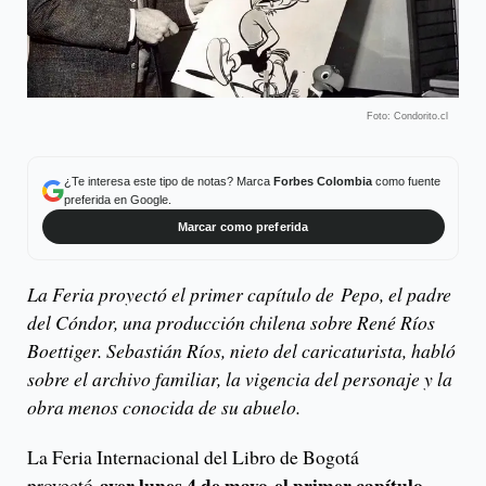
Foto: Condorito.cl
¿Te interesa este tipo de notas? Marca
Forbes Colombia
como fuente
preferida en Google.
Marcar como preferida
La Feria proyectó el primer capítulo de Pepo, el padre
del Cóndor, una producción chilena sobre René Ríos
Boettiger. Sebastián Ríos, nieto del caricaturista, habló
sobre el archivo familiar, la vigencia del personaje y la
obra menos conocida de su abuelo.
La Feria Internacional del Libro de Bogotá
ayer lunes 4 de mayo el primer capítulo
proyectó