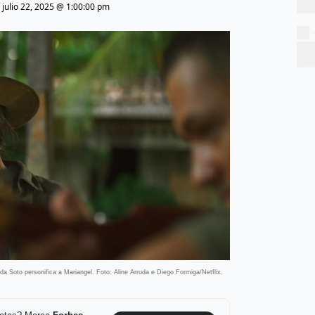
|
julio 22, 2025 @ 1:00:00 pm
da Soto personifica a Mariangel. Foto: Aline Arruda e Diego Formiga/Netflix.