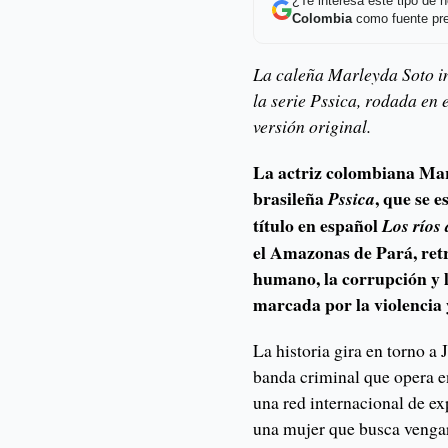
¿Te interesa este tipo de
Colombia
como fuente pre
La caleña Marleyda Soto i
la serie Pssica, rodada en
versión original.
La actriz colombiana Mar
brasileña
, que se e
Pssica
título en español
Los ríos 
el Amazonas de Pará, retr
humano, la corrupción y l
marcada por la violencia 
La historia gira en torno a
banda criminal que opera en
una red internacional de ex
una mujer que busca vengar