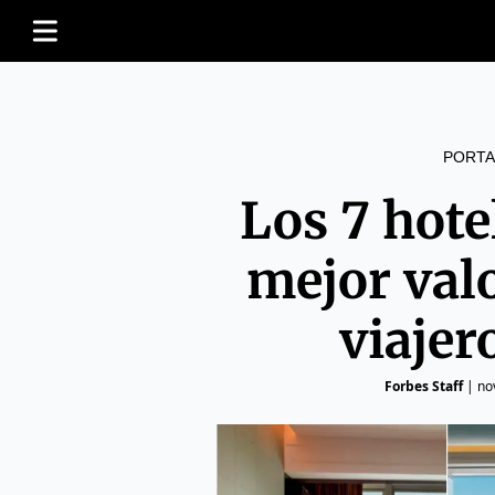
PORTA
Los 7 hot
mejor val
viajer
Forbes Staff
|
no