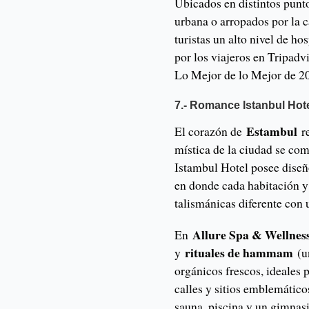
Ubicados en distintos punt
urbana o arropados por la c
turistas un alto nivel de ho
por los viajeros en Tripadvi
Lo Mejor de lo Mejor de 20
7.- Romance Istanbul Hot
Estambul
El corazón de
r
mística de la ciudad se co
Istambul Hotel posee diseñ
en donde cada habitación y 
talismánicas diferente con 
Allure Spa & Wellnes
En
rituales de hammam
y
(un
orgánicos frescos, ideales p
calles y sitios emblemático
sauna, piscina y un gimnasi