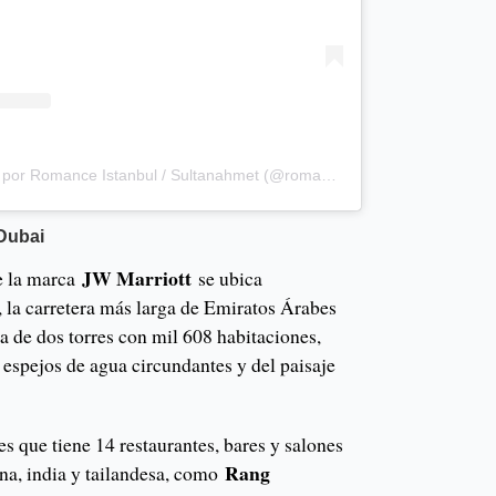
Una publicación compartida por Romance Istanbul / Sultanahmet (@romanceistanbulhotel)
 Dubai
JW Marriott
e la marca
se ubica
, la carretera más larga de Emiratos Árabes
a de dos torres con mil 608 habitaciones,
s espejos de agua circundantes y del paisaje
es que tiene 14 restaurantes, bares y salones
Rang
ana, india y tailandesa, como