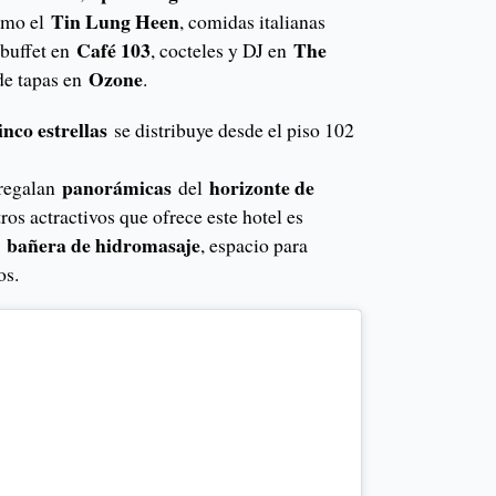
Tin Lung Heen
mo el
, comidas italianas
Café 103
The
buffet en
, cocteles y DJ en
Ozone
de tapas en
.
nco estrellas
se distribuye desde el piso 102
panorámicas
horizonte de
regalan
del
ros actractivos que ofrece este hotel es
bañera de hidromasaje
,
, espacio para
os.