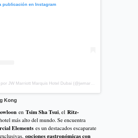
a publicación en Instagram
Una publicación compartida por JW Marriott Marquis Hotel Dubai (@jwmarriottmarquisdubai)
ong Kong
owloon
Tsim Sha Tsui
Ritz-
en
, el
hotel más alto del mundo. Se encuentra
rcial Elements
es un destacados escaparate
opciones gastronómicas con
 exclusivas,