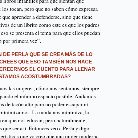
es libros infantiles para que sientan que
 los tocan, pero que no saben cómo expresar.
 que aprender a defenderse, sino que tiene
ivos de un librito como este es que los padres
n eso se presenta el tema para que ellos puedan
o por primera vez”.
N DE PERLA QUE SE CREA MÁS DE LO
¿CREES QUE ESO TAMBIÉN NOS HACE
: CREERNOS EL CUENTO PARA LLENAR
 ESTAMOS ACOSTUMBRADAS?
mos las mujeres, cómo nos sentamos, siempre
upando el mínimo espacio posible. Andamos
s de tacón alto para no poder escapar ni
s minimizamos. La moda nos minimiza, la
rma en que nos educan; pero naturalmente,
que ser así. Entonces veo a Perla y digo:
cterísticas que yo creo que una mujer moderna