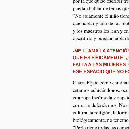
por la que quiso escribir tr
puedan hablar de temas que
“No solamente el niño tiene
que hablar y uno de los mot
y los maestros les lean y e
discutirlo y puedan hablarl
-ME LLAMA LA ATENCIÓ
QUE ES FÍSICAMENTE. 
FALTA A LAS MUJERES
ESE ESPACIO QUE NO
Claro. Fíjate cómo camina
estamos achicándonos, oc
con ropa incómoda y zapato
correr ni defendernos. No
cultura, la religión, la fo
biológicamente, no tenemos 
“Perla tiene todas las cara