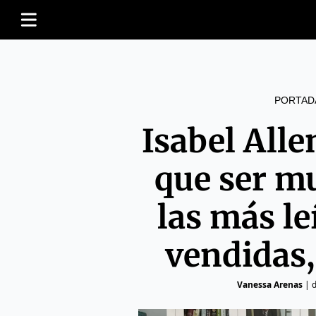
PORTAD
Isabel All
que ser m
las más le
vendidas,
Vanessa Arenas
|
d