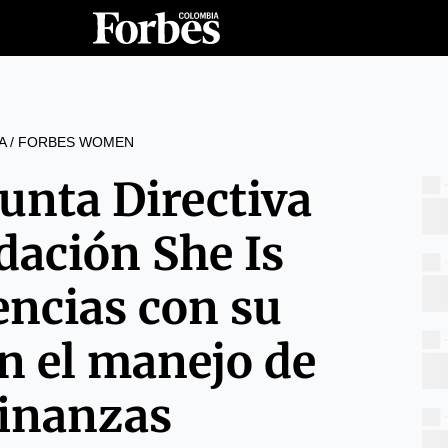
A
/
FORBES WOMEN
unta Directiva
dación She Is
encias con su
en el manejo de
finanzas