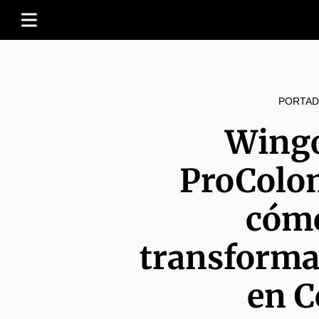
PORTAD
Wingo
ProColo
cómo
transforma
en C