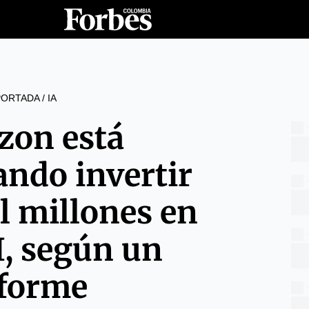
PORTADA
/
IA
on está
ando invertir
l millones en
, según un
forme