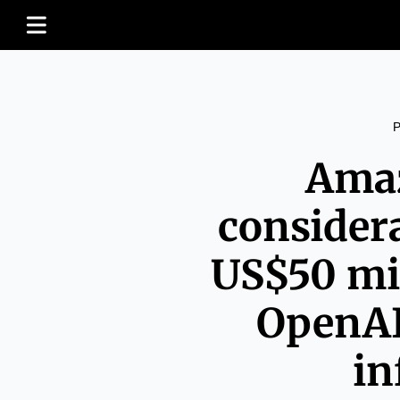
Amaz
consider
US$50 mi
OpenAI
in