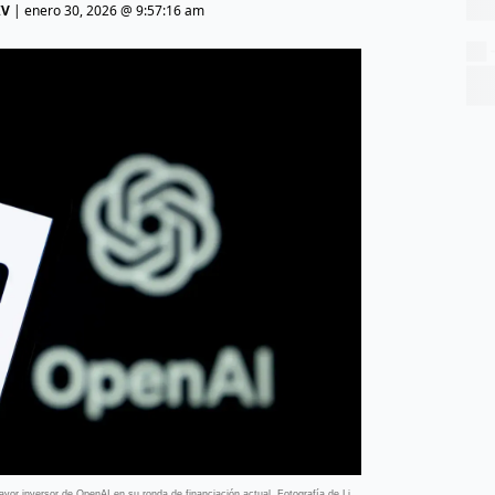
IV
|
enero 30, 2026 @ 9:57:16 am
yor inversor de OpenAI en su ronda de financiación actual. Fotografía de Li