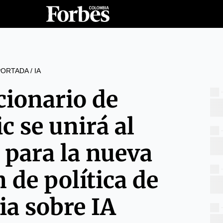
PORTADA
/
IA
cionario de
c se unirá al
 para la nueva
 de política de
sia sobre IA