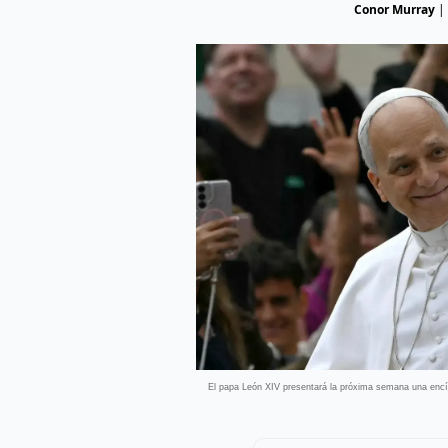
Conor Murray
|
El papa León XIV presentará la próxima semana una encícl