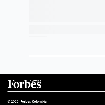
©
2026
,
Forbes Colombia