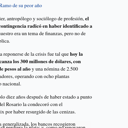
Ramo de su peor año
el
lier, antropólogo y sociólogo de profesión,
contingencia radicó en haber identificado a
uestro era un tema de finanzas, pero no de
plica.
hoy la
 reponerse de la crisis fue tal que
canza los 300 millones de dólares, con
de pesos al año
y una nómina de 2.500
adores, operando con ocho plantas
o nacional.
olo diez años después de haber estado a punto
del Rosario la condecoró con el
x por haber resurgido de las cenizas.
a generalizada, los bancos recogieron
 se perdiera la plata; y, como no renovaron