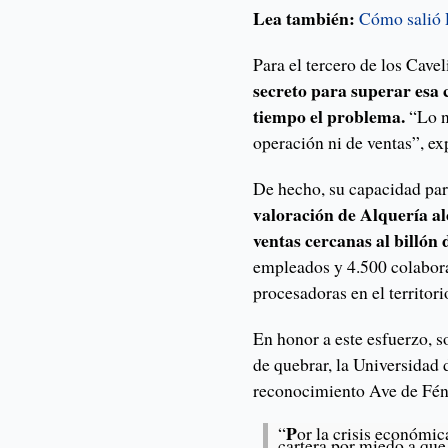
Lea también:
Cómo salió 
Para el tercero de los Cave
secreto para superar esa 
tiempo el problema.
“Lo n
operación ni de ventas”, ex
De hecho, su capacidad para
valoración de Alquería al
ventas cercanas al billón 
empleados y 4.500 colabor
procesadoras en el territori
En honor a este esfuerzo, s
de quebrar, la Universidad 
reconocimiento Ave de Féni
P
“
or la crisis económic
cartera por miedo a que