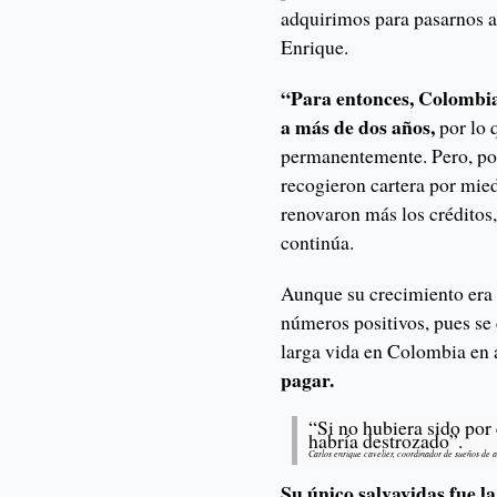
adquirimos para pasarnos a 
Enrique.
“Para entonces, Colombia 
a más de dos años,
por lo 
permanentemente. Pero, por
recogieron cartera por mied
renovaron más los créditos,
continúa.
Aunque su crecimiento era d
números positivos, pues se
larga vida en Colombia en
pagar.
“Si no hubiera sido por
habría destrozado”.
Carlos enrique cavelier, coordinador de sueños de a
Su único salvavidas fue la