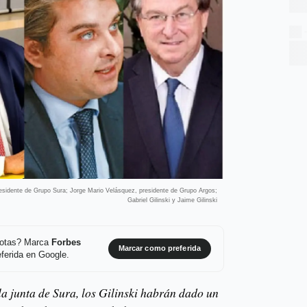
residente de Grupo Sura; Jorge Mario Velásquez, presidente de Grupo Argos;
Gabriel Gilinski y Jaime Gilinski
 notas? Marca
Forbes
Marcar como preferida
ferida en Google.
a junta de Sura, los Gilinski habrán dado un