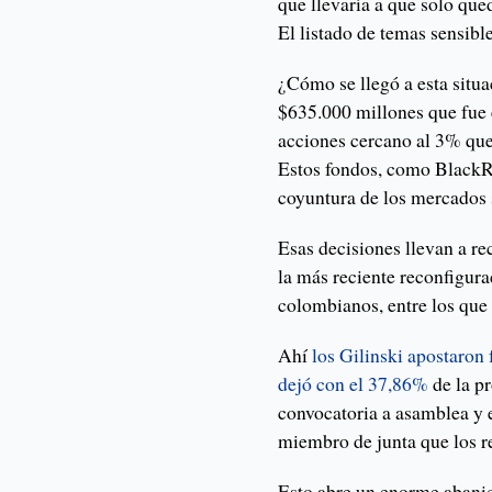
que llevaría a que solo que
El listado de temas sensibl
¿Cómo se llegó a esta situa
$635.000 millones que fue 
acciones cercano al 3% que
Estos fondos, como BlackR
coyuntura de los mercados s
Esas decisiones llevan a re
la más reciente reconfigura
colombianos, entre los que
Ahí
los Gilinski apostaron 
dejó con el 37,86%
de la p
convocatoria a asamblea y 
miembro de junta que los r
Esto abre un enorme abanic