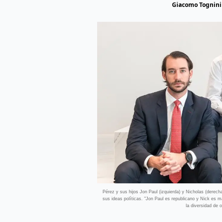
Giacomo Tognini
Pérez y sus hijos Jon Paul (izquierda) y Nicholas (derec
sus ideas políticas. "Jon Paul es republicano y Nick es
la diversidad de 