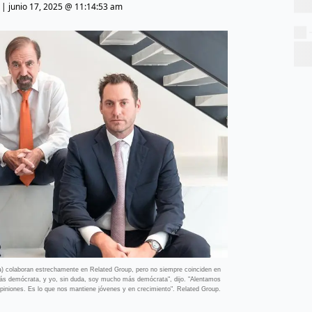
|
junio 17, 2025 @ 11:14:53 am
ha) colaboran estrechamente en Related Group, pero no siempre coinciden en
 más demócrata, y yo, sin duda, soy mucho más demócrata", dijo. "Alentamos
opiniones. Es lo que nos mantiene jóvenes y en crecimiento". Related Group.