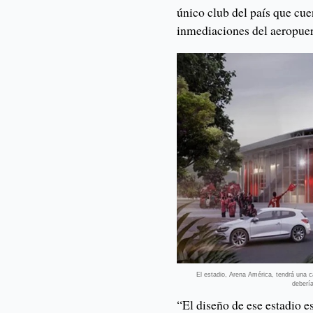
único club del país que cue
inmediaciones del aeropue
El estadio, Arena América, tendrá una c
debería
“El diseño de ese estadio e