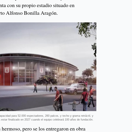
nta con su propio estadio situado en
rto Alfonso Bonilla Aragón.
apacidad para 52.000 espectadores, 260 palcos, y techo y grama retráctil, y
 estar finalizado en 2027 cuando el equipo celebrará 100 años de fundación.
s hermoso, pero se los entregaron en obra