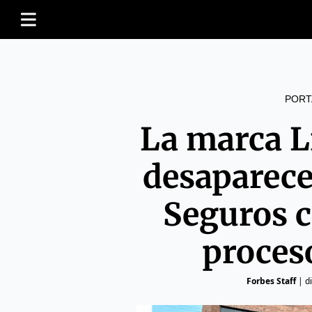
PORT
La marca L
desaparece
Seguros 
proces
Forbes Staff
|
d