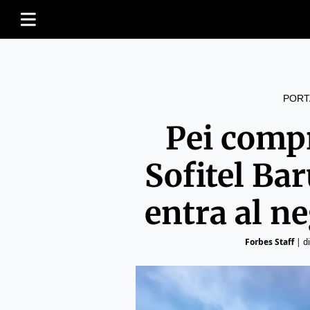
PORT
Pei comp
Sofitel Ba
entra al n
Forbes Staff
|
d