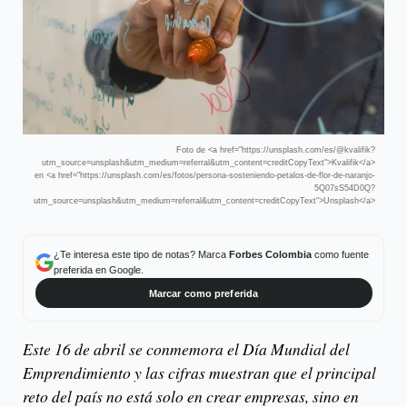
Foto de <a href="https://unsplash.com/es/@kvalifik?
utm_source=unsplash&utm_medium=referral&utm_content=creditCopyText">Kvalifik</a>
en <a href="https://unsplash.com/es/fotos/persona-sosteniendo-petalos-de-flor-de-naranjo-
5Q07sS54D0Q?
utm_source=unsplash&utm_medium=referral&utm_content=creditCopyText">Unsplash</a>
¿Te interesa este tipo de notas? Marca
Forbes Colombia
como fuente
preferida en Google.
Marcar como preferida
Este 16 de abril se conmemora el Día Mundial del
Emprendimiento y las cifras muestran que el principal
reto del país no está solo en crear empresas, sino en