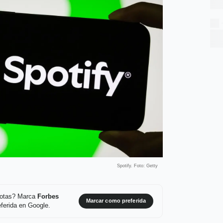
Spotify. Foto: Getty
 notas? Marca
Forbes
Marcar como preferida
ferida en Google.