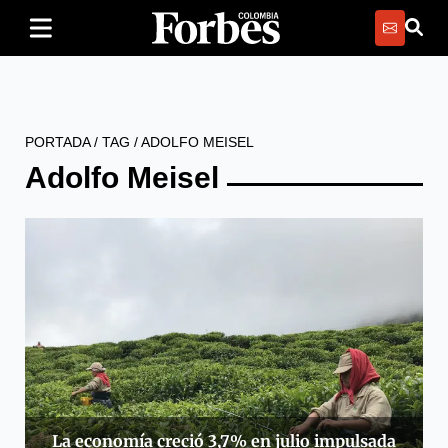
PORTADA
/
TAG
/
ADOLFO MEISEL
Adolfo Meisel
La economía creció 3,7% en julio impulsada