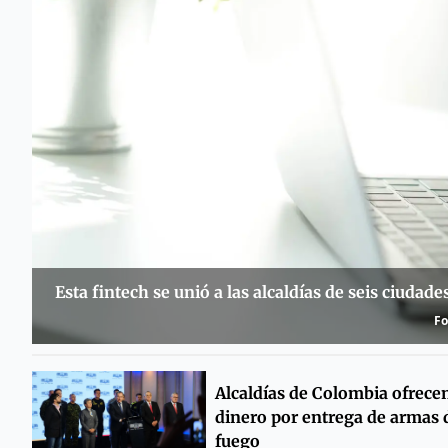
Esta fintech se unió a las alcaldías de seis ciud
Fo
Alcaldías de Colombia ofrece
dinero por entrega de armas 
fuego