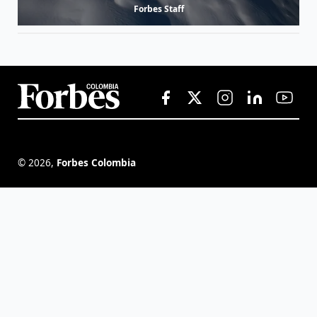
Forbes Staff
©
2026
,
Forbes Colombia