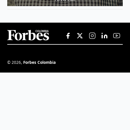
©
2026
,
Forbes Colombia