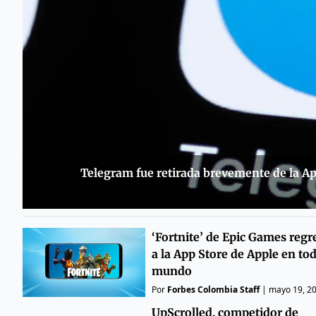
Telegram fue retirada brevemente de la Ap
‘Fortnite’ de Epic Games regr
a la App Store de Apple en tod
mundo
Por
Forbes Colombia Staff
|
mayo 19, 2
UpScrolled, competidor de