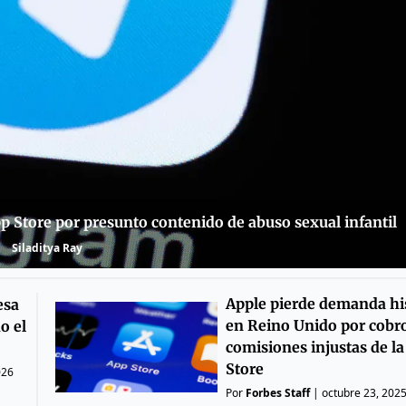
p Store por presunto contenido de abuso sexual infantil
Siladitya Ray
Apple pierde demanda hi
esa
en Reino Unido por cobr
o el
comisiones injustas de l
Store
026
Por
Forbes Staff
|
octubre 23, 202