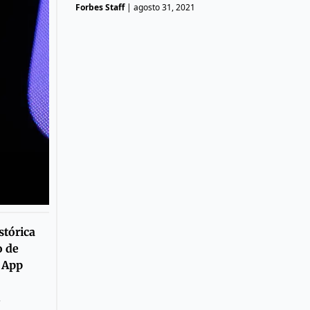
Forbes Staff
|
agosto 31, 2021
stórica
o de
a App
5