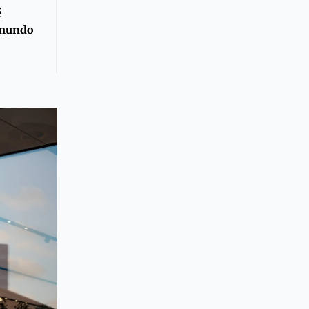
é
 mundo