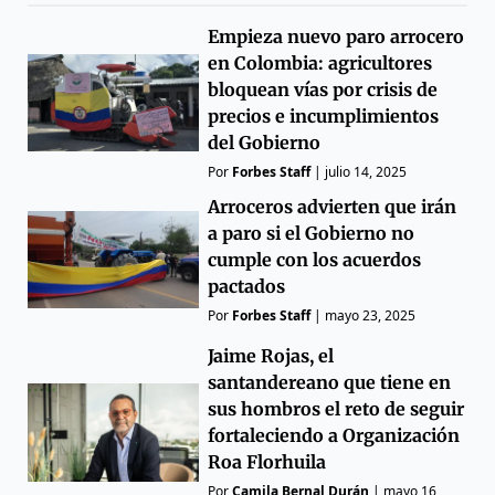
Empieza nuevo paro arrocero
en Colombia: agricultores
bloquean vías por crisis de
precios e incumplimientos
del Gobierno
Por
Forbes Staff
|
julio 14, 2025
Arroceros advierten que irán
a paro si el Gobierno no
cumple con los acuerdos
pactados
Por
Forbes Staff
|
mayo 23, 2025
Jaime Rojas, el
santandereano que tiene en
sus hombros el reto de seguir
fortaleciendo a Organización
Roa Florhuila
Por
Camila Bernal Durán
|
mayo 16,