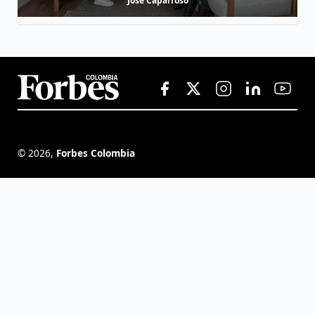
José Caparroso
©
2026
,
Forbes Colombia