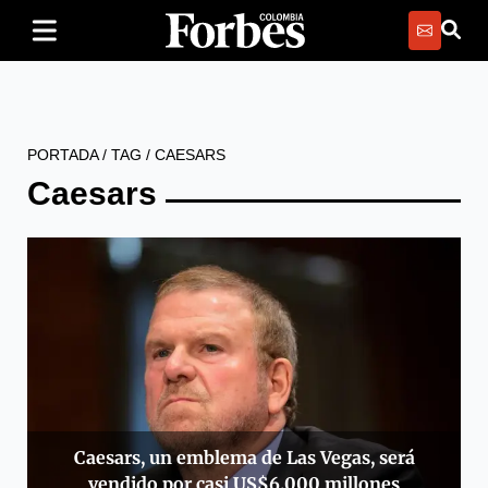
PORTADA
/
TAG
/
CAESARS
Caesars
Caesars, un emblema de Las Vegas, será
vendido por casi US$6.000 millones