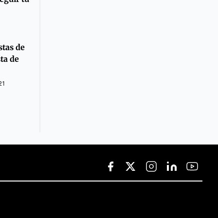
stas de
sta de
21