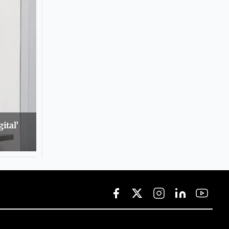
ital’