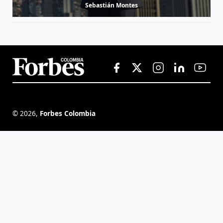
Sebastián Montes
©
2026
,
Forbes Colombia