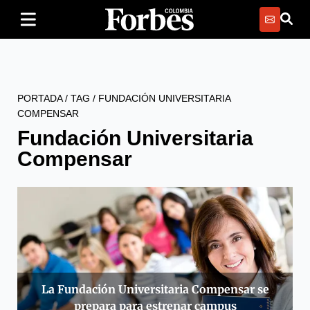
PORTADA
/
TAG
/
FUNDACIÓN UNIVERSITARIA
COMPENSAR
Fundación Universitaria
Compensar
La Fundación Universitaria Compensar se
prepara para estrenar campus