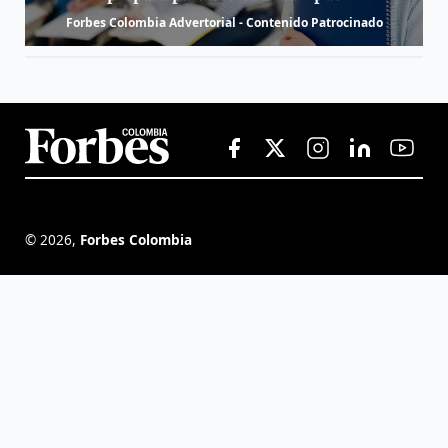
Forbes Colombia Advertorial - Contenido Patrocinado
©
2026
,
Forbes Colombia