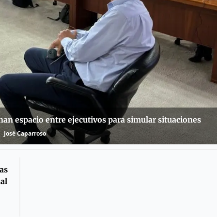
an espacio entre ejecutivos para simular situaciones
José Caparroso
as
al