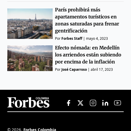
París prohibirá más
apartamentos turísticos en
zonas saturadas para frenar
gentrificación
Por
Forbes Staff
|
mayo 4, 2023
Efecto nómada: en Medellín
los arriendos están subiendo
por encima de la inflación
Por
José Caparroso
|
abril 17, 2023
©
2026
,
Forbes Colombia