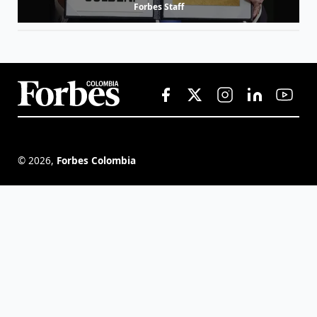
Forbes Staff
©
2026
,
Forbes Colombia