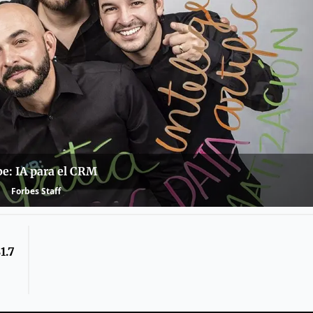
e: IA para el CRM
Forbes Staff
1.7