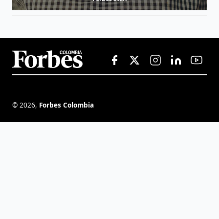
©
2026
,
Forbes Colombia