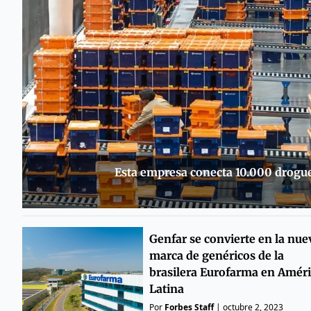
Esta empresa conecta 10.000 drogue
Genfar se convierte en la nue
marca de genéricos de la
brasilera Eurofarma en Amér
Latina
Por
Forbes Staff
|
octubre 2, 2023