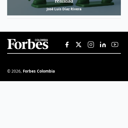
realidad
José Luis Díaz Rivera
©
2026
,
Forbes Colombia