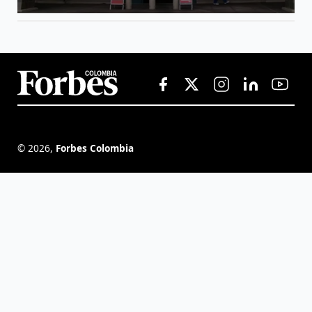
©
2026
,
Forbes Colombia