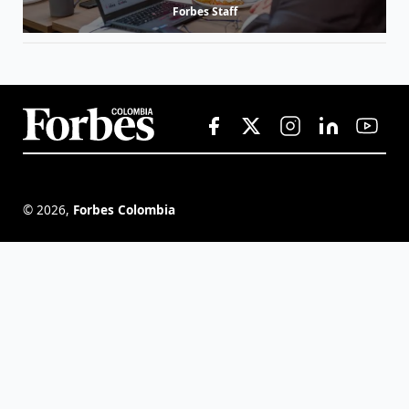
Forbes Staff
©
2026
,
Forbes Colombia