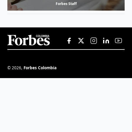
Forbes Staff
©
2026
,
Forbes Colombia