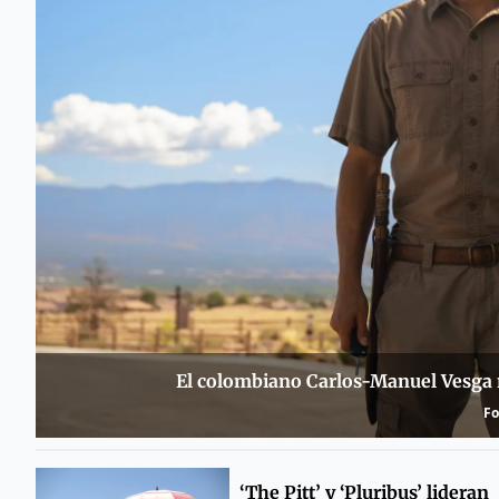
El colombiano Carlos-Manuel Vesga 
Fo
‘The Pitt’ y ‘Pluribus’ lideran