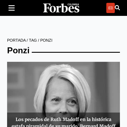
PORTADA
/
TAG
/
PONZI
Ponzi
Los pecados de Ruth Madoff en la histórica
estafa piramidal de su marido, Bernard Madoff