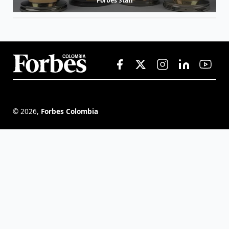
Forbes Staff
©
2026
,
Forbes Colombia