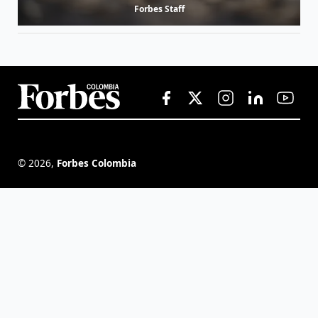
Forbes Staff
©
2026
,
Forbes Colombia