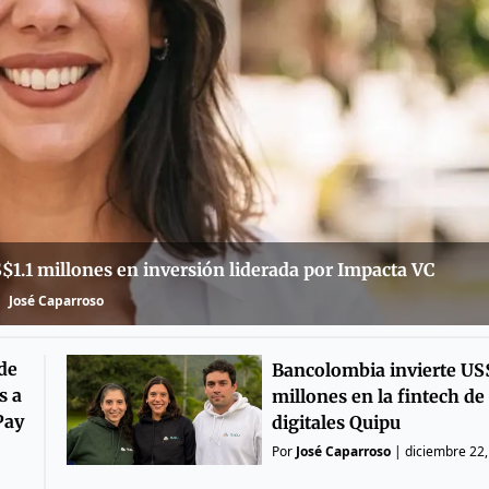
1.1 millones en inversión liderada por Impacta VC
José Caparroso
de
Bancolombia invierte US
s a
millones en la fintech de
Pay
digitales Quipu
Por
José Caparroso
|
diciembre 22