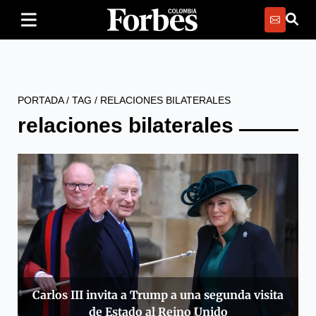
PORTADA
/
TAG
/
RELACIONES BILATERALES
relaciones bilaterales
Carlos III invita a Trump a una segunda visita
de Estado al Reino Unido