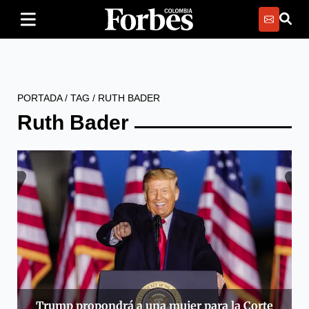
PORTADA
/
TAG
/
RUTH BADER
Ruth Bader
Trump propondrá a una mujer para la Corte