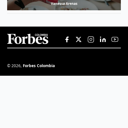
Vanessa Arenas
©
2026
,
Forbes Colombia