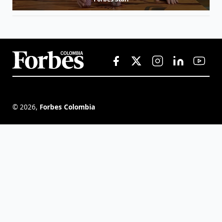
©
2026
,
Forbes Colombia